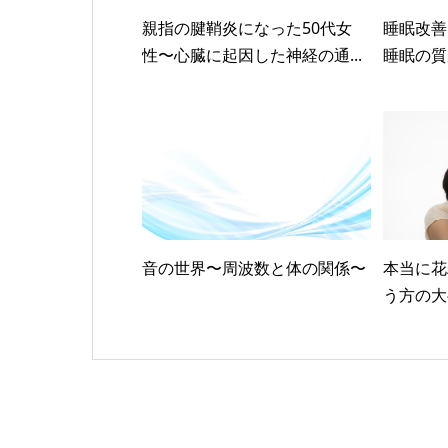
親指の腱鞘炎になった50代女
睡眠改善
性〜心臓に起因した神経の通...
睡眠の質
音の世界〜周波数と体の関係〜
本当に花
う方の大