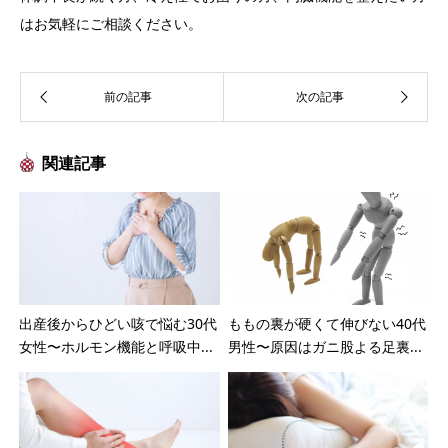
はお気軽にご相談ください。
関連記事
出産後からひどい咳で悩む30代
ももの裏が硬くて伸びない40代
女性〜ホルモン機能と呼吸中...
男性〜原因はガニ股よる足裏...