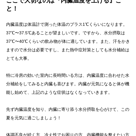
ここで大切なのは『内臓温度を上げる』こ
と！
内臓温度は体温計で測った体温のプラス1℃くらいになります。
37℃〜37.5℃あることが望ましいです。ですから、水分摂取は
37℃〜40℃くらいの飲み物が体に適しています。また、汗をかき
ますので水分は必要ですし、また熱中症対策としても水分補給は
とても大事。
特に冷房の効いた室内に長時間いる方は、内臓温度に合わせた水
分補給をしてみると内臓も喜びます。内臓が元気になると体が機
能し始めて、上記のような症状はなくなっていきます。
先ず内臓温度を知り、内臓に寄り添う水分摂取を心がけて、この
夏を元気に過ごしましょう！
体調不良が続く方、冷え性でお困りの方、内臓機能を整えたい方