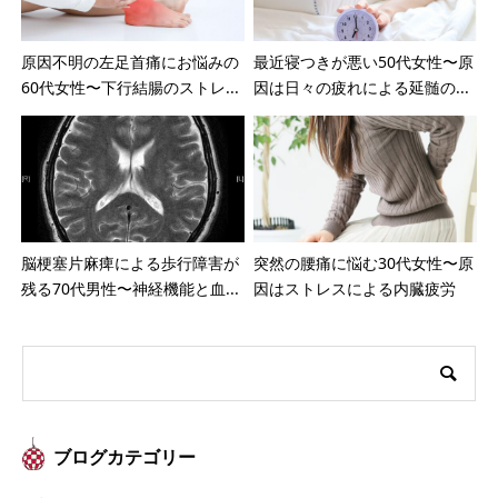
原因不明の左足首痛にお悩みの
最近寝つきが悪い50代女性〜原
60代女性〜下行結腸のストレ...
因は日々の疲れによる延髄の...
脳梗塞片麻痺による歩行障害が
突然の腰痛に悩む30代女性〜原
残る70代男性〜神経機能と血...
因はストレスによる内臓疲労
ブログカテゴリー