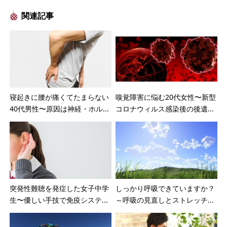
関連記事
寝起きに腰が痛くてたまらない
嗅覚障害に悩む20代女性〜新型
40代男性〜原因は神経・ホル...
コロナウィルス感染後の後遺...
突発性難聴を発症した女子中学
しっかり呼吸できていますか？
生〜優しい手技で免疫システ...
～呼吸の見直しとストレッチ...