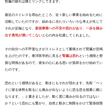
腎臓の疲れは腰とリンクしてきます。
最近のストレスを尋ねたところ、近々新しい事業を始めるために
活動していたのですが、始めるに当たりいろいろな考えが生じて
それが足枷となり、
新規事業への不安や恐れがあり、一歩を踏み
と心の内を吐露してくれました。
出す勇気が湧いてこない
その自分への不甲斐なさがストレスとして蓄積されて腎臓が悲鳴
を上げたのです。東洋医学的に見ると
という感情と密
腎臓は恐れ
接な関係があるので、彼女の心にある思いが負荷をかけ始めてい
たのです。
恐れという感情があると、動きにもそれが現れます。先程「ベッ
ドに寝る体勢を取るにも痛みが出ないように恐る恐る慎重に横に
なります。」と書きましたが、動く度に痛みが出るのではない
か？という恐れにも繋がり、自然と動きに制限をかけて緊張状態