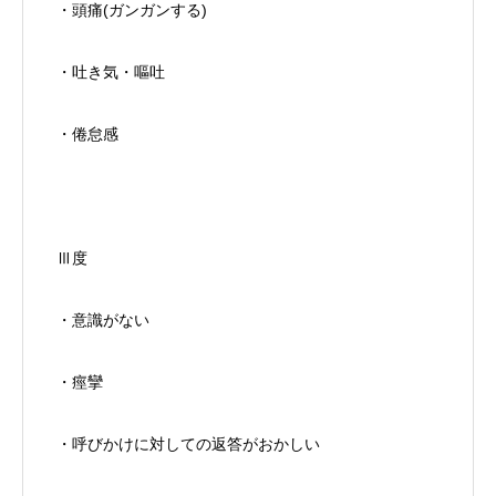
・頭痛(ガンガンする)
・吐き気・嘔吐
・倦怠感
Ⅲ度
・意識がない
・痙攣
・呼びかけに対しての返答がおかしい