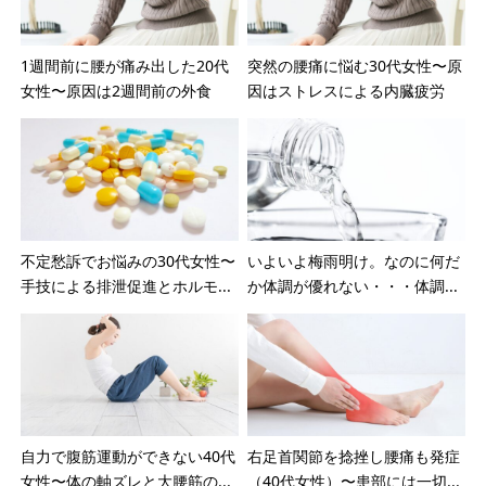
1週間前に腰が痛み出した20代
突然の腰痛に悩む30代女性〜原
女性〜原因は2週間前の外食
因はストレスによる内臓疲労
不定愁訴でお悩みの30代女性〜
いよいよ梅雨明け。なのに何だ
手技による排泄促進とホルモ...
か体調が優れない・・・体調...
自力で腹筋運動ができない40代
右足首関節を捻挫し腰痛も発症
女性〜体の軸ズレと大腰筋の...
（40代女性）〜患部には一切...